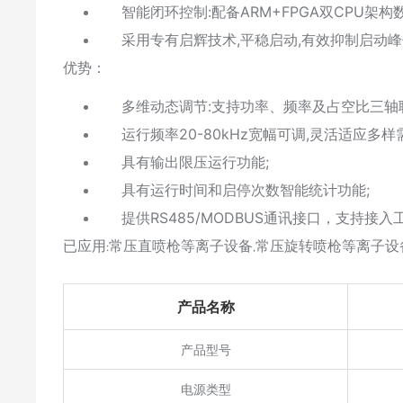
智能闭环控制:配备ARM+FPGA双CPU
采用专有启辉技术,平稳启动,有效抑制启动峰
优势：
多维动态调节:支持功率、频率及占空比三轴联
运行频率20-80kHz宽幅可调,灵活适应多样
具有输出限压运行功能;
具有运行时间和启停次数智能统计功能;
提供RS485/MODBUS通讯接口，支持接入工
已应用:常压直喷枪等离子设备,常压旋转喷枪等离子设备..
产品名称
产品型号
电源类型