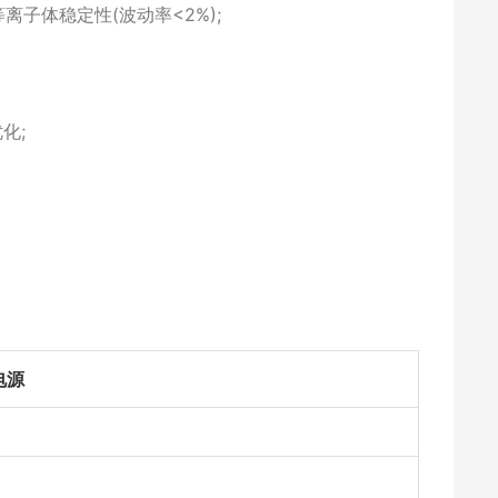
子体稳定性(波动率<2%);
化;
电源