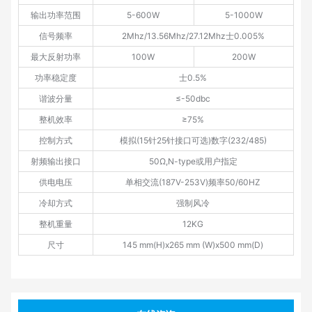
输出功率范围
5-600W
5-1000W
信号频率
2Mhz/13.56Mhz/27.12Mhz士0.005%
最大反射功率
100W
200W
功率稳定度
士0.5%
谐波分量
≤-50dbc
整机效率
≥75%
控制方式
模拟(15针25针接口可选)数字(232/485)
射频输出接口
50Ω,N-type或用户指定
供电电压
单相交流(187V-253V)频率50/60HZ
冷却方式
强制风冷
整机重量
12KG
尺寸
145 mm(H)x265 mm (W)x500 mm(D)